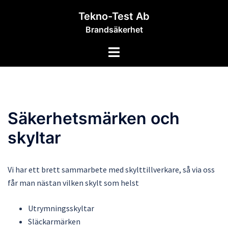
Hoppa
Tekno-Test Ab
till
Brandsäkerhet
innehåll
Slå
på/av
meny
Säkerhetsmärken och
skyltar
Vi har ett brett sammarbete med skylttillverkare, så via oss
får man nästan vilken skylt som helst
Utrymningsskyltar
Släckarmärken